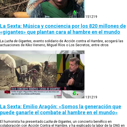
15
12
19
La Sexta: Música y conciencia por los 820 millones de
«gigantes» que plantan cara al hambre en el mundo
La
Lucha de Gigantes
, evento solidario de Acción contra el Hambre, acogerá las
actuaciones de Kiko Veneno, Miguel Ríos o Los Secretos, entre otros
13
12
19
La Sexta: Emilio Aragón: «Somos la generación que
puede ganarle el combate al hambre en el mundo»
El humorista ha presentado
Lucha de Gigantes
, un concierto benéfico en
colaboración con Acción Contra el Hambre, y ha explicado la labor de la ONG en