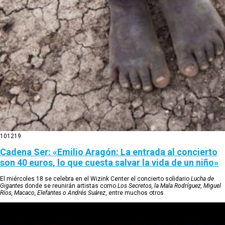
10
12
19
Cadena Ser: «Emilio Aragón: La entrada al concierto
son 40 euros, lo que cuesta salvar la vida de un niño»
El miércoles 18 se celebra en el Wizink Center el concierto solidario
Lucha de
Gigantes
donde se reunirán artistas como
Los Secretos, la Mala Rodríguez, Miguel
Ríos, Macaco, Elefantes o Andrés Suárez
, entre muchos otros