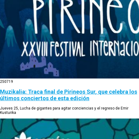
25
07
19
Muzikalia: Traca final de Pirineos Sur, que celebra los
últimos conciertos de esta edición
Jueves 25, Lucha de gigantes para agitar conciencias y el regreso de Emir
Kusturika