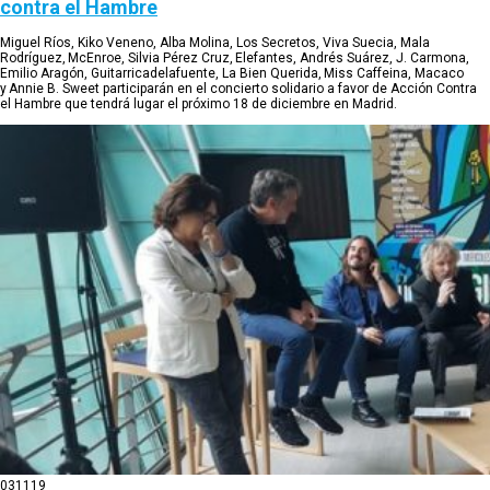
contra el Hambre
Miguel Ríos, Kiko Veneno, Alba Molina, Los Secretos, Viva Suecia, Mala
Rodríguez, McEnroe, Silvia Pérez Cruz, Elefantes, Andrés Suárez, J. Carmona,
Emilio Aragón, Guitarricadelafuente, La Bien Querida, Miss Caffeina, Macaco
y Annie B. Sweet participarán en el concierto solidario a favor de Acción Contra
el Hambre que tendrá lugar el próximo 18 de diciembre en Madrid.
03
11
19