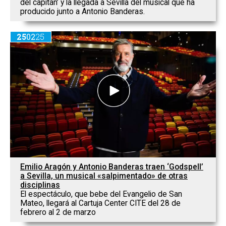
del capitán’ y la llegada a Sevilla del musical que ha
producido junto a Antonio Banderas.
25
02
25
Emilio Aragón y Antonio Banderas traen ‘Godspell’
a Sevilla, un musical «salpimentado» de otras
disciplinas
El espectáculo, que bebe del Evangelio de San
Mateo, llegará al Cartuja Center CITE del 28 de
febrero al 2 de marzo