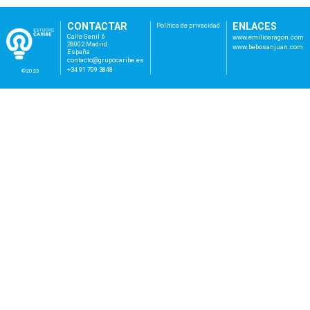
CONTACTAR
ENLACES
Política de privacidad
Calle Genil 6
www.emilioaragon.com
28002 Madrid
www.bebosanjuan.com
España
con
tac
to@
gru
poc
ari
be.
es
+34 91 709 3848
©2023