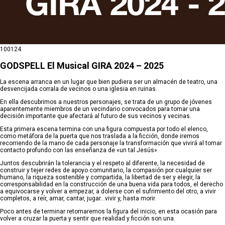
10
01
24
GODSPELL El Musical GIRA 2024 – 2025
La escena arranca en un lugar que bien pudiera ser un almacén de teatro, una
desvencijada corrala de vecinos o una iglesia en ruinas.
En ella descubrimos a nuestros personajes, se trata de un grupo de jóvenes
aparentemente miembros de un vecindario convocados para tomar una
decisión importante que afectará al futuro de sus vecinos y vecinas.
Esta primera escena termina con una figura compuesta por todo el elenco,
como metáfora de la puerta que nos traslada a la ficción, donde iremos
recorriendo de la mano de cada personaje la transformación que vivirá al tomar
contacto profundo con las enseñanza de «un tal Jesús».
Juntos descubrirán la tolerancia y el respeto al diferente, la necesidad de
construir y tejer redes de apoyo comunitario, la compasión por cualquier ser
humano, la riqueza sostenible y compartida, la libertad de ser y elegir, la
corresponsabilidad en la construcción de una buena vida para todos, el derecho
a equivocarse y volver a empezar, a dolerse con el sufrimiento del otro, a vivir
completos, a reír, amar, cantar, jugar…vivir y, hasta morir.
Poco antes de terminar retomaremos la figura del inicio, en esta ocasión para
volver a cruzar la puerta y sentir que realidad y ficción son una.