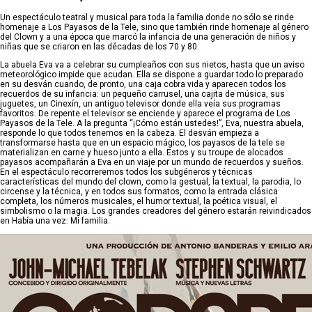
Un espectáculo teatral y musical para toda la familia donde no sólo se rinde
homenaje a Los Payasos de la Tele, sino que también rinde homenaje al género
del Clown y a una época que marcó la infancia de una generación de niños y
niñas que se criaron en las décadas de los 70 y 80.
La abuela Eva va a celebrar su cumpleaños con sus nietos, hasta que un aviso
meteorológico impide que acudan. Ella se dispone a guardar todo lo preparado
en su desván cuando, de pronto, una caja cobra vida y aparecen todos los
recuerdos de su infancia: un pequeño carrusel, una cajita de música, sus
juguetes, un Cinexín, un antiguo televisor donde ella veía sus programas
favoritos. De repente el televisor se enciende y aparece el programa de Los
Payasos de la Tele. A la pregunta “¡Cómo están ustedes!”, Eva, nuestra abuela,
responde lo que todos tenemos en la cabeza. El desván empieza a
transformarse hasta que en un espacio mágico, los payasos de la tele se
materializan en carne y hueso junto a ella. Estos y su troupe de alocados
payasos acompañarán a Eva en un viaje por un mundo de recuerdos y sueños.
En el espectáculo recorreremos todos los subgéneros y técnicas
características del mundo del clown, como la gestual, la textual, la parodia, lo
circense y la técnica, y en todos sus formatos, como la entrada clásica
completa, los números musicales, el humor textual, la poética visual, el
simbolismo o la magia. Los grandes creadores del género estarán reivindicados
en Había una vez: Mi familia.