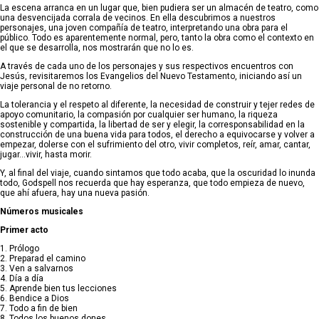
La escena arranca en un lugar que, bien pudiera ser un almacén de teatro, como
una desvencijada corrala de vecinos. En ella descubrimos a nuestros
personajes, una joven compañía de teatro, interpretando una obra para el
público. Todo es aparentemente normal, pero, tanto la obra como el contexto en
el que se desarrolla, nos mostrarán que no lo es.
A través de cada uno de los personajes y sus respectivos encuentros con
Jesús, revisitaremos los Evangelios del Nuevo Testamento, iniciando así un
viaje personal de no retorno.
La tolerancia y el respeto al diferente, la necesidad de construir y tejer redes de
apoyo comunitario, la compasión por cualquier ser humano, la riqueza
sostenible y compartida, la libertad de ser y elegir, la corresponsabilidad en la
construcción de una buena vida para todos, el derecho a equivocarse y volver a
empezar, dolerse con el sufrimiento del otro, vivir completos, reír, amar, cantar,
jugar…vivir, hasta morir.
Y, al final del viaje, cuando sintamos que todo acaba, que la oscuridad lo inunda
todo, Godspell nos recuerda que hay esperanza, que todo empieza de nuevo,
que ahí afuera, hay una nueva pasión.
Números musicales
Primer acto
1. Prólogo
2. Preparad el camino
3. Ven a salvarnos
4. Día a día
5. Aprende bien tus lecciones
6. Bendice a Dios
7. Todo a fin de bien
8. Todos los buenos dones