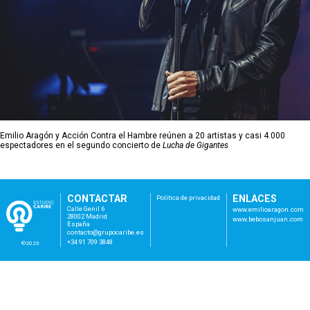
Emilio Aragón y Acción Contra el Hambre reúnen a 20 artistas y casi 4.000
espectadores en el segundo concierto de
Lucha de Gigantes
CONTACTAR
ENLACES
Política de privacidad
Calle Genil 6
www.emilioaragon.com
28002 Madrid
www.bebosanjuan.com
España
con
tac
to@
gru
poc
ari
be.
es
+34 91 709 3848
©2023