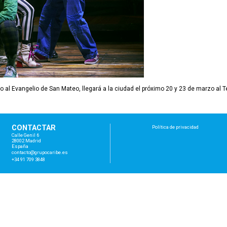
o al Evangelio de San Mateo, llegará a la ciudad el próximo 20 y 23 de marzo al T
CONTACTAR
Política de privacidad
Calle Genil 6
28002 Madrid
España
con
tac
to@
gru
poc
ari
be.
es
+34 91 709 3848