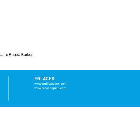
eatro García Barbón.
ENLACES
www.emilioaragon.com
www.bebosanjuan.com