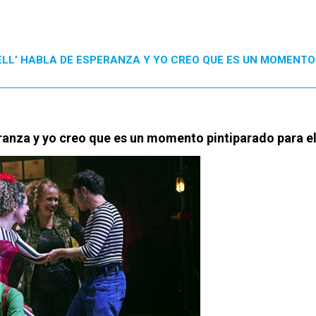
ELL’ HABLA DE ESPERANZA Y YO CREO QUE ES UN MOMENTO
eranza y yo creo que es un momento pintiparado para el