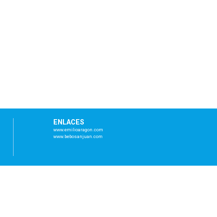
ENLACES
www.emilioaragon.com
www.bebosanjuan.com