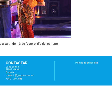
a partir del 13 de febrero, día del estreno.
CONTACTAR
Política de privacidad
Calle Genil 6
28002 Madrid
España
con
tac
to@
gru
poc
ari
be.
es
+34 91 709 3848