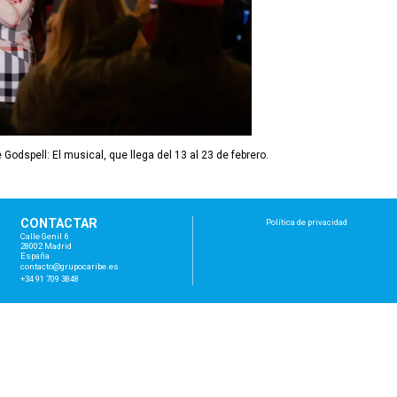
Godspell: El musical, que llega del 13 al 23 de febrero.
CONTACTAR
Política de privacidad
Calle Genil 6
28002 Madrid
España
con
tac
to@
gru
poc
ari
be.
es
+34 91 709 3848