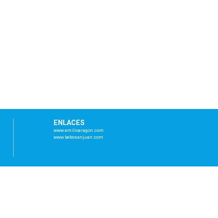
ENLACES
www.emilioaragon.com
www.bebosanjuan.com