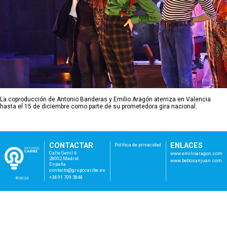
La coproducción de Antonio Banderas y Emilio Aragón aterriza en Valencia
hasta el 15 de diciembre como parte de su prometedora gira nacional.
CONTACTAR
ENLACES
Política de privacidad
Calle Genil 6
www.emilioaragon.com
28002 Madrid
www.bebosanjuan.com
España
con
tac
to@
gru
poc
ari
be.
es
+34 91 709 3848
©2023