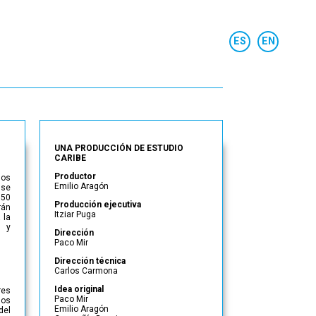
UNA PRODUCCIÓN DE ESTUDIO
CARIBE
Productor
mos
Emilio Aragón
 se
150
Producción ejecutiva
rán
Itziar Puga
 la
a y
Dirección
Paco Mir
Dirección técnica
Carlos Carmona
Idea original
res
Paco Mir
ños
Emilio Aragón
del