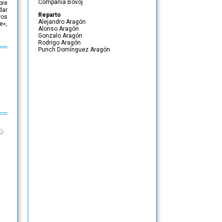
Compañía Bovoj
pre
dar
Reparto
vos
Alejandro Aragón
e»,
Alonso Aragón
Gonzalo Aragón
Rodrigo Aragón
Punch Domínguez Aragón