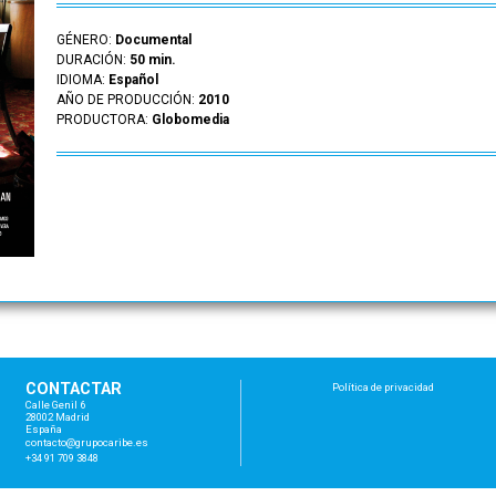
GÉNERO:
Documental
DURACIÓN:
50 min.
IDIOMA:
Español
AÑO DE PRODUCCIÓN:
2010
PRODUCTORA:
Globomedia
CONTACTAR
Política de privacidad
Calle Genil 6
28002 Madrid
España
con
tac
to@
gru
poc
ari
be.
es
+34 91 709 3848