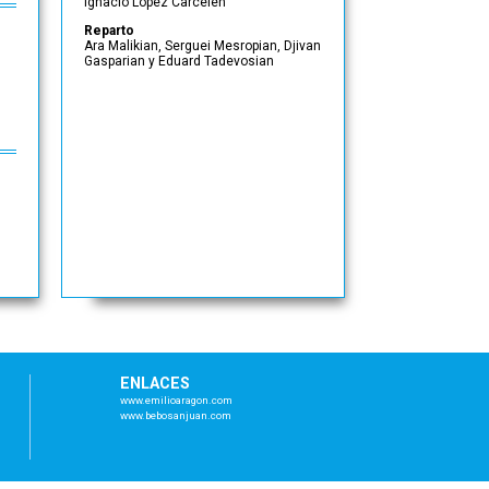
Ignacio López Carcelén
Reparto
Ara Malikian, Serguei Mesropian, Djivan
Gasparian y Eduard Tadevosian
ENLACES
www.emilioaragon.com
www.bebosanjuan.com