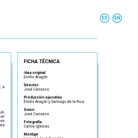
FICHA TÉCNICA
Idea original
Emilio Aragón
Director
, a
José Carrasco
Producción ejecutiva
Emilio Aragón y Santiago de la Rica
Guion
ué,
José Carrasco
cer
nes
Fotografía
sta
Carlos Iglesias
Montaje