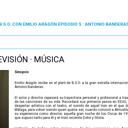
B.S.O. CON EMILIO ARAGÓN EPISODIO 5 : ANTONIO BANDERA
EVISIÓN · MÚSICA
Sinopsis
Emilio Aragón recibe en el plató de B.S.O. a la gran estrella internacion
Antonio Banderas.
El actor y director repasará su trayectoria personal y profesional a tra
de las canciones de su vida. Recordará sus primeros pasos en EEUU,
despertar artístico con el teatro, el sonido de aquel tren en el que d
Málaga, para volver siendo quien quería ser, cuando conoció a Almodóv
su experiencia como director, aquella gran noche de los Oscar de 19
que supuso tanto para él y el más reciente Dolor y Gloria.