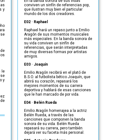
ron
En la banda sonora de sus vidas
mas
conviven un sinfín de referencias pop,
s y
que ilustran muy bien el particular
mundo de los dos creadores.
E02 · Raphael
oho
ara
Raphael hará un repaso junto a Emilio
 se
Aragón de sus momentos musicales
más especiales. En la banda sonora de
su vida conviven un sinfín de
referencias, que serán interpretadas
 de
de muy diversas formas por artistas
tos
amigos.
E03 · Joaquín
 le
Emilio Aragón recibirá en el plató de
 se
B.S.O. al futbolista bético Joaquín, que
o y
abrirá su corazón, repasará los
mejores momentos de su carrera
deportiva y hablará de esas canciones
que le han marcado de por vida.
vez
nde
E04 · Belén Rueda
Emilio Aragón homenajea a la actriz
Belén Rueda, a través de las
canciones que componen la banda
sonora de su vida. Belén Rueda
repasará su carrera, pero también
dejará ver su faceta más personal.