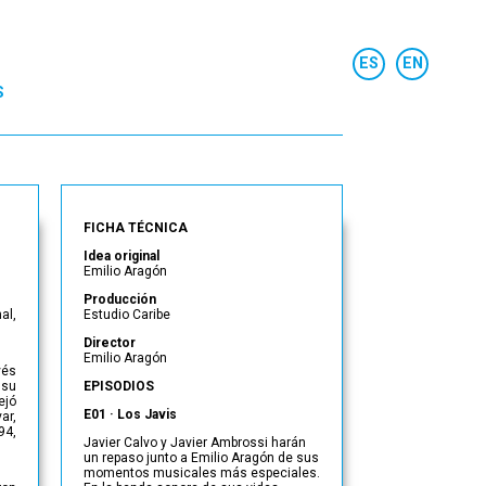
S
FICHA TÉCNICA
Idea original
Emilio Aragón
Producción
al,
Estudio Caribe
Director
Emilio Aragón
vés
 su
EPISODIOS
ejó
E01 · Los Javis
ar,
94,
Javier Calvo y Javier Ambrossi harán
un repaso junto a Emilio Aragón de sus
momentos musicales más especiales.