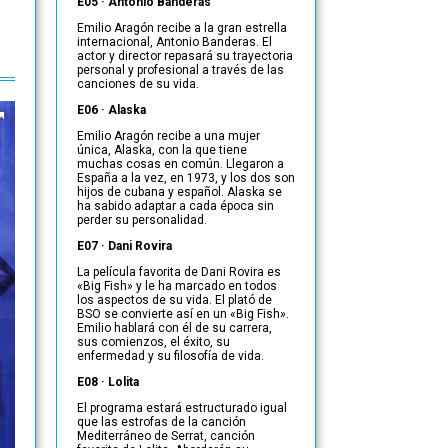
E05 · Antonio Banderas
Emilio Aragón recibe a la gran estrella
internacional, Antonio Banderas. El
actor y director repasará su trayectoria
personal y profesional a través de las
canciones de su vida.
E06 · Alaska
Emilio Aragón recibe a una mujer
única, Alaska, con la que tiene
muchas cosas en común. Llegaron a
España a la vez, en 1973, y los dos son
hijos de cubana y español. Alaska se
ha sabido adaptar a cada época sin
perder su personalidad.
E07 · Dani Rovira
La película favorita de Dani Rovira es
«Big Fish» y le ha marcado en todos
los aspectos de su vida. El plató de
BSO se convierte así en un «Big Fish».
Emilio hablará con él de su carrera,
sus comienzos, el éxito, su
enfermedad y su filosofía de vida.
E08 · Lolita
El programa estará estructurado igual
que las estrofas de la canción
Mediterráneo de Serrat, canción