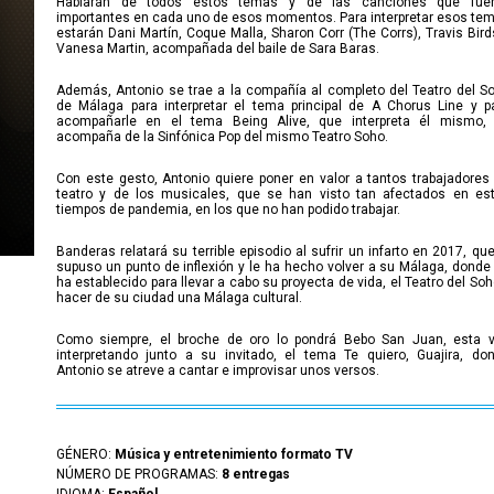
Hablarán de todos estos temas y de las canciones que fue
importantes en cada uno de esos momentos. Para interpretar esos te
estarán Dani Martín, Coque Malla, Sharon Corr (The Corrs), Travis Bird
Vanesa Martin, acompañada del baile de Sara Baras.
Además, Antonio se trae a la compañía al completo del Teatro del S
de Málaga para interpretar el tema principal de A Chorus Line y p
acompañarle en el tema Being Alive, que interpreta él mismo,
acompaña de la Sinfónica Pop del mismo Teatro Soho.
Con este gesto, Antonio quiere poner en valor a tantos trabajadores
teatro y de los musicales, que se han visto tan afectados en es
tiempos de pandemia, en los que no han podido trabajar.
Banderas relatará su terrible episodio al sufrir un infarto en 2017, que
supuso un punto de inflexión y le ha hecho volver a su Málaga, donde
ha establecido para llevar a cabo su proyecta de vida, el Teatro del Soh
hacer de su ciudad una Málaga cultural.
Como siempre, el broche de oro lo pondrá Bebo San Juan, esta 
interpretando junto a su invitado, el tema Te quiero, Guajira, do
Antonio se atreve a cantar e improvisar unos versos.
GÉNERO:
Música y entretenimiento formato TV
NÚMERO DE PROGRAMAS:
8 entregas