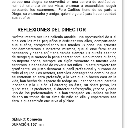
parece una alegría se convertirá en una carrera de obstáculos:
huir del orfanato sin ser visto, entrenar a escondidas, seguir
aprobando los exámenes… Pero Carlitos tiene de su parte a
Diego, su entrenador y amigo, quien le guiará para hacer realidad
sus sueños.
REFLEXIONES DEL DIRECTOR
Carlitos
intenta ser una película amable, una oportunidad de ir al
cine con los más pequeños y disfrutar con ellos, compartiendo
sus sueños, comprendiendo sus miedos. Supone una apuesta
por demostrarnos a nosotros mismos, que el cine familiar es
necesario, y desde ahí, tiene cabida siempre. Es quizás ese tipo
de riesgo que merece la pena aceptar porque no importa cuándo,
no importa dónde, siempre, en algún momento de nuestra vida
sentimos la necesidad de volver a ser niños. En este proyecto tan
gratificante, es justo destacar el perfil profesional y humano de
todo el equipo. Los actores, tanto los consagrados como los que
se estrenan en esta profesión, a la vez que lo hacen casi en la
vida, han hecho del espacio de rodaje un lugar donde recuperar la
inocencia y la ilusión. El director, en ésta, su ópera prima, los
guionistas, la productora, el director de fotografía, y todos y cada
uno de los profesionales que han trabajado en
Carlitos
se han
dejado un
trocito
de su alma de niño en ella, y esperamos sea
ésta la que también envuelva al público.
GÉNERO:
Comedia
DURACIÓN:
107 min.