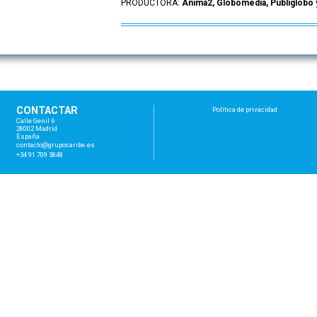
PRODUCTORA:
Anima2, Globomedia, Publiglobo 
CONTACTAR
Política de privacidad
Calle Genil 6
28002 Madrid
España
con
tac
to@
gru
poc
ari
be.
es
+34 91 709 3848