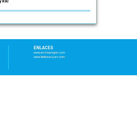
y RAI
ENLACES
www.emilioaragon.com
www.bebosanjuan.com