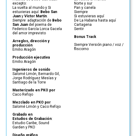
excepto:
Norte y sur
La vuelta al mundo y Si
Pan y canela
estuvieras aquí:
Bebo San
Siempre
Juan
y
Víctor Martín
.
Si estuvieras aquí
Siempre
: adaptación de
Bebo
De La Habana hasta aquí
San Juan
del poema de
Cartagena
Federico García Lorca Gacela
Sentir
del amor imprevisto
Bonus Track
Arreglos, dirección y
Siempre Versión piano / voz /
producción
fliscorno
Emilio Aragón
Producción ejecutiva
Emilio Aragón
Ingenieros de sonido
Salomé Limón, Bernardo Gil,
Jorge Rodríguez Mesías y
Santiago de la Torre
Masterizado en PKO por
Caco Refojo
Mezclado en PKO por
Salomé Limón y Caco Refojo
Grabado en
Estudios de Grabación
:
Estudio Caribe, Sound
Garden y PKO
Diseño gráfico