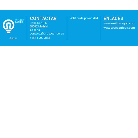
CONTACTAR
ENLACES
Política de privacidad
Calle Genil 6
www.emilioaragon.com
28002 Madrid
www.bebosanjuan.com
España
con
tac
to@
gru
poc
ari
be.
es
+34 91 709 3848
©2023