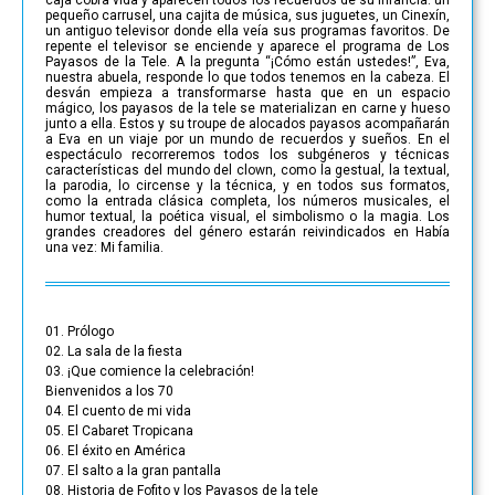
pequeño carrusel, una cajita de música, sus juguetes, un Cinexín,
un antiguo televisor donde ella veía sus programas favoritos. De
repente el televisor se enciende y aparece el programa de Los
Payasos de la Tele. A la pregunta “¡Cómo están ustedes!”, Eva,
nuestra abuela, responde lo que todos tenemos en la cabeza. El
desván empieza a transformarse hasta que en un espacio
mágico, los payasos de la tele se materializan en carne y hueso
junto a ella. Estos y su troupe de alocados payasos acompañarán
a Eva en un viaje por un mundo de recuerdos y sueños. En el
espectáculo recorreremos todos los subgéneros y técnicas
características del mundo del clown, como la gestual, la textual,
la parodia, lo circense y la técnica, y en todos sus formatos,
como la entrada clásica completa, los números musicales, el
humor textual, la poética visual, el simbolismo o la magia. Los
grandes creadores del género estarán reivindicados en Había
una vez: Mi familia.
01. Prólogo
02. La sala de la fiesta
03. ¡Que comience la celebración!
Bienvenidos a los 70
04. El cuento de mi vida
05. El Cabaret Tropicana
06. El éxito en América
07. El salto a la gran pantalla
08. Historia de Fofito y los Payasos de la tele