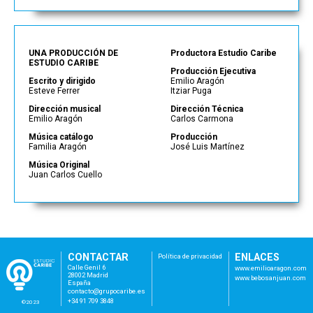
UNA PRODUCCIÓN DE
Productora Estudio Caribe
ESTUDIO CARIBE
Producción Ejecutiva
Escrito y dirigido
Emilio Aragón
Esteve Ferrer
Itziar Puga
Dirección musical
Dirección Técnica
Emilio Aragón
Carlos Carmona
Música catálogo
Producción
Familia Aragón
José Luis Martínez
Música Original
Juan Carlos Cuello
CONTACTAR
ENLACES
Política de privacidad
Calle Genil 6
www.emilioaragon.com
28002 Madrid
www.bebosanjuan.com
España
con
tac
to@
gru
poc
ari
be.
es
+34 91 709 3848
©2023