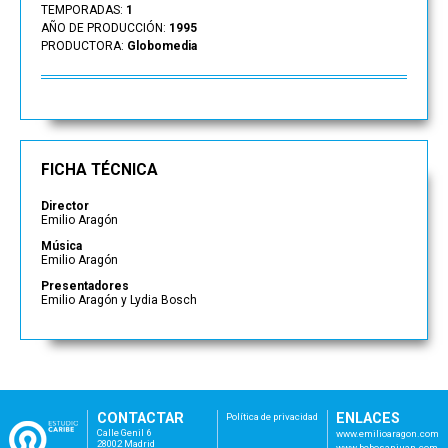
TEMPORADAS:
1
AÑO DE PRODUCCIÓN:
1995
PRODUCTORA:
Globomedia
FICHA TÉCNICA
Director
Emilio Aragón
Música
Emilio Aragón
Presentadores
Emilio Aragón y Lydia Bosch
CONTACTAR
ENLACES
Política de privacidad
Calle Genil 6
www.emilioaragon.com
28002 Madrid
www.bebosanjuan.com