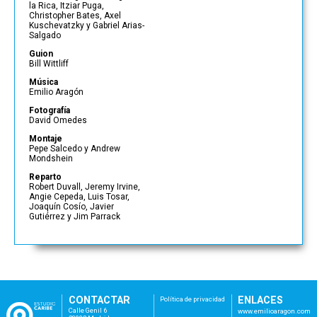
la Rica, Itziar Puga,
Christopher Bates, Axel
Kuschevatzky y Gabriel Arias-
Salgado
Guion
Bill Wittliff
Música
Emilio Aragón
Fotografía
David Omedes
Montaje
Pepe Salcedo y Andrew
Mondshein
Reparto
Robert Duvall, Jeremy Irvine,
Angie Cepeda, Luis Tosar,
Joaquín Cosío, Javier
Gutiérrez y Jim Parrack
CONTACTAR
ENLACES
Política de privacidad
Calle Genil 6
www.emilioaragon.com