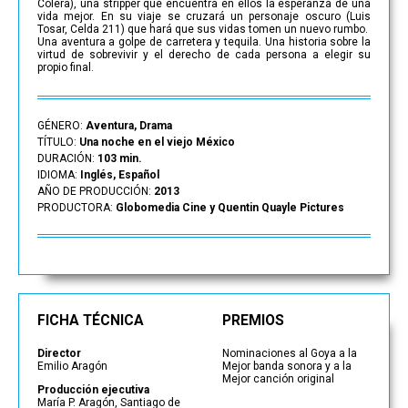
Cólera), una stripper que encuentra en ellos la esperanza de una
vida mejor. En su viaje se cruzará un personaje oscuro (Luis
Tosar, Celda 211) que hará que sus vidas tomen un nuevo rumbo.
Una aventura a golpe de carretera y tequila. Una historia sobre la
virtud de sobrevivir y el derecho de cada persona a elegir su
propio final.
GÉNERO:
Aventura, Drama
TÍTULO:
Una noche en el viejo México
DURACIÓN:
103 min.
IDIOMA:
Inglés, Español
AÑO DE PRODUCCIÓN:
2013
PRODUCTORA:
Globomedia Cine y Quentin Quayle Pictures
FICHA TÉCNICA
PREMIOS
Director
Nominaciones al Goya a la
Emilio Aragón
Mejor banda sonora y a la
Mejor canción original
Producción ejecutiva
María P. Aragón, Santiago de