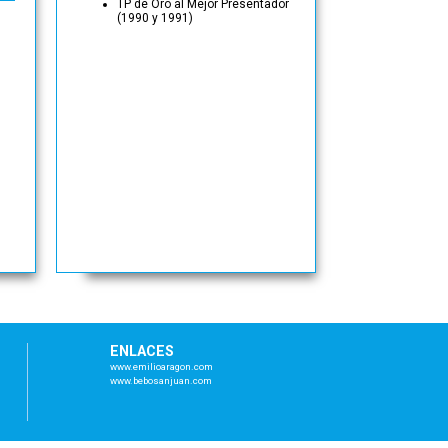
TP de Oro al Mejor Presentador
(1990 y 1991)
ENLACES
www.emilioaragon.com
www.bebosanjuan.com