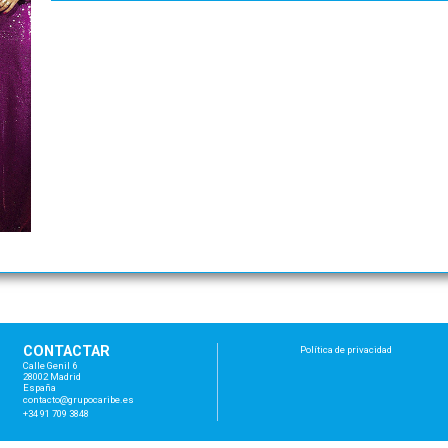
CONTACTAR
Política de privacidad
Calle Genil 6
28002 Madrid
España
con
tac
to@
gru
poc
ari
be.
es
+34 91 709 3848